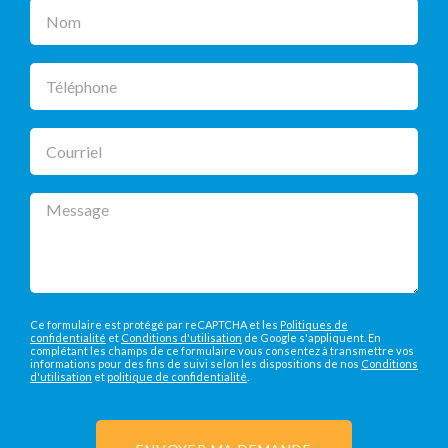
Nom
Téléphone
Courriel
Message
Ce formulaire est protégé par reCAPTCHA et les
Politiques de
confidentialité
et
Conditions d'utilisation
de Google s'appliquent. En
complétant les champs de ce formulaire vous consentez à transmettre vos
informations pour des fins de suivi selon les dispositions de nos
Conditions
d'utilisation
et
politique de confidentialité
.