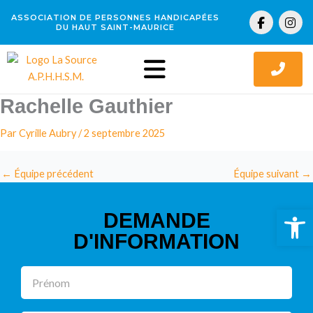
Aller
F
I
ASSOCIATION DE PERSONNES HANDICAPÉES
au
a
n
DU HAUT SAINT-MAURICE
c
s
contenu
e
t
b
a
o
g
o
r
k
a
Rachelle Gauthier
-
m
f
Par
Cyrille Aubry
/
2 septembre 2025
←
Équipe précédent
Équipe suivant
→
Ouv
DEMANDE
D'INFORMATION
Prénom