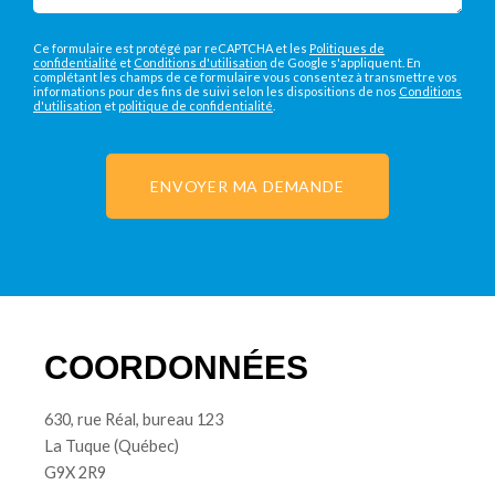
Ce formulaire est protégé par reCAPTCHA et les
Politiques de
confidentialité
et
Conditions d'utilisation
de Google s'appliquent. En
complétant les champs de ce formulaire vous consentez à transmettre vos
informations pour des fins de suivi selon les dispositions de nos
Conditions
d'utilisation
et
politique de confidentialité
.
ENVOYER MA DEMANDE
COORDONNÉES
630, rue Réal, bureau 123
La Tuque (Québec)
G9X 2R9