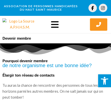
Aller
F
I
ASSOCIATION DE PERSONNES HANDICAPÉES
au
a
n
DU HAUT SAINT-MAURICE
c
s
contenu
e
t
b
a
o
g
o
r
k
a
Devenir membre
-
m
f
Pourquoi devenir membre
de notre organisme est une bonne idée?
Ouv
Élargir ton réseau de contacts
Tu auras la chance de rencontrer des personnes de tous les
horizons parmi les autres membres. On ne sait jamais sur qui on
peut tomber!