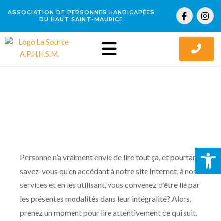
Aller
F
I
ASSOCIATION DE PERSONNES HANDICAPÉES
au
a
n
DU HAUT SAINT-MAURICE
c
s
contenu
e
t
b
a
o
g
o
r
k
a
-
m
CONDITIONS D’UTILISATION ET
f
POLITIQUE DE CONFIDENTIALITÉ
Ouv
Personne n’a vraiment envie de lire tout ça, et pourtant,
savez-vous qu’en accédant à notre site Internet, à nos
services et en les utilisant, vous convenez d’être lié par
les présentes modalités dans leur intégralité? Alors,
prenez un moment pour lire attentivement ce qui suit.