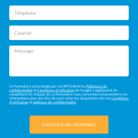
Téléphone
Courriel
Message
Ce formulaire est protégé par reCAPTCHA et les
Politiques de
confidentialité
et
Conditions d'utilisation
de Google s'appliquent. En
complétant les champs de ce formulaire vous consentez à transmettre vos
informations pour des fins de suivi selon les dispositions de nos
Conditions
d'utilisation
et
politique de confidentialité
.
ENVOYER MA DEMANDE