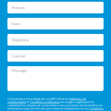
Prénom
Nom
Téléphone
Courriel
Message
Ce formulaire est protégé par reCAPTCHA et les
Politiques de
confidentialité
et
Conditions d'utilisation
de Google s'appliquent. En
complétant les champs de ce formulaire vous consentez à transmettre vos
informations pour des fins de suivi selon les dispositions de nos
Conditions