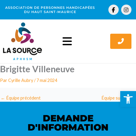
Aller
F
I
ASSOCIATION DE PERSONNES HANDICAPÉES
au
a
n
DU HAUT SAINT-MAURICE
c
s
contenu
e
t
b
a
o
g
o
r
k
a
-
m
f
Brigitte Villeneuve
Par
Cyrille Aubry
/
7 mai 2024
Ouv
←
Équipe précédent
Équipe suivant
→
DEMANDE
D'INFORMATION