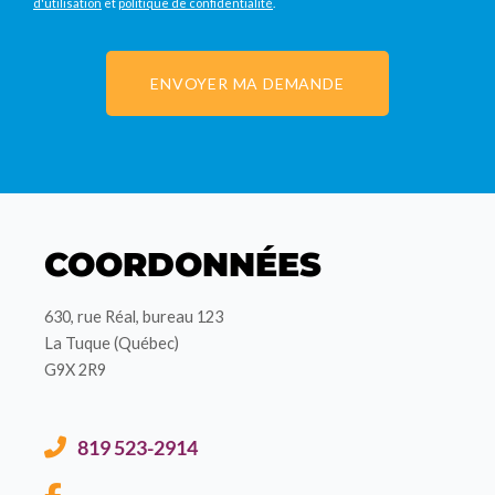
d'utilisation
et
politique de confidentialité
.
ENVOYER MA DEMANDE
COORDONNÉES
630, rue Réal, bureau 123
La Tuque (Québec)
G9X 2R9
819 523-2914