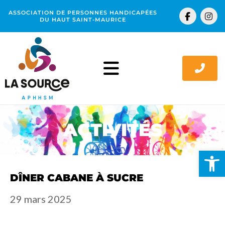
Aller
F
I
ASSOCIATION DE PERSONNES HANDICAPÉES
au
a
n
DU HAUT SAINT-MAURICE
c
s
contenu
e
t
b
a
o
g
o
r
k
a
-
m
f
ACTIVITÉS
Ouv
DÎNER CABANE À SUCRE
29 mars 2025