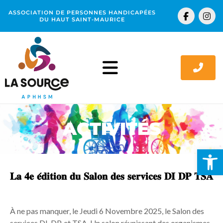
Aller
F
I
ASSOCIATION DE PERSONNES HANDICAPÉES
au
a
n
DU HAUT SAINT-MAURICE
c
s
contenu
e
t
b
a
o
g
o
r
k
a
-
m
f
ACTIVITÉS
Ouv
𝐋𝐚 𝟒𝐞 𝐞́𝐝𝐢𝐭𝐢𝐨𝐧 𝐝𝐮 𝐒𝐚𝐥𝐨𝐧 𝐝𝐞𝐬 𝐬𝐞𝐫𝐯𝐢𝐜𝐞𝐬 𝐃𝐈 𝐃𝐏 𝐓𝐒𝐀
À ne pas manquer, le Jeudi 6 Novembre 2025, le Salon des
services DI, DP, et TSA. Un salon réunissant des organismes